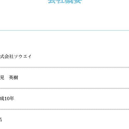
会社概要
式会社ソウエイ
見 英樹
成10年
名